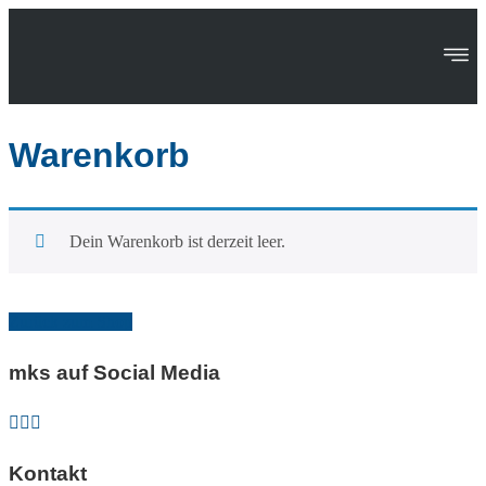
Als stetig expandierendes Dienstleistungsunternehmen suchen
wir ständig neue Gesichter mit frischen Ideen und Expertise.
Jetzt bewerben in 60 Sekunden!
Warenkorb
Dein Warenkorb ist derzeit leer.
Zurück zum Shop
mks auf Social Media
Kontakt